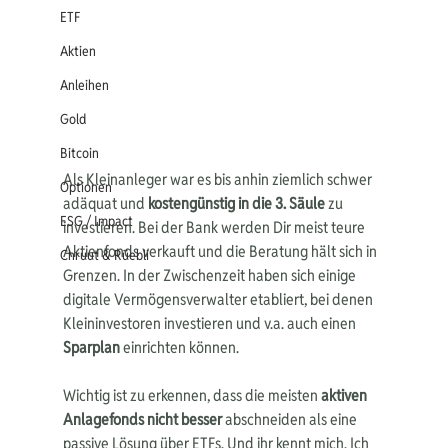
ETF
Aktien
Anleihen
Gold
Bitcoin
Als Kleinanleger war es bis anhin ziemlich schwer 
Optionen
adäquat und 
kostengünstig in die 3. Säule
 zu 
ESG / Impact
investieren. Bei der Bank werden Dir meist teure 
Aktienfonds verkauft und die Beratung hält sich in 
Chruut & Rüebli
Grenzen. In der Zwischenzeit haben sich einige 
digitale Vermögensverwalter etabliert, bei denen 
Kleininvestoren investieren und v.a. auch einen 
Sparplan
 einrichten können. 
Wichtig ist zu erkennen, dass die meisten 
aktiven 
Anlagefonds nicht besser
 abschneiden als eine 
passive Lösung über ETFs. Und ihr kennt mich. Ich 