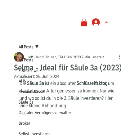
Anmelden
All Posts
Jeff Haindl, lic. oec, CFA
1. Feb. 2023
2 Min. Lesezeit
All Posts
Selma - Ideal für Säule 3a (2023)
FIRE Schweiz
Aktualisiert:
28. Juni 2024
AHV
Die 
Säule 3a
 ist ein absoluter 
Schlüsselfaktor,
 um 
das Leben im Alter geniessen zu können. Nur wie 
Pensionskasse
und wo sollst du in die 3. Säule investieren? Hier 
Säule 3a
eine kleine Abhandlung.
Digitaler Vermögensverwalter
Broker
Selbst Investieren