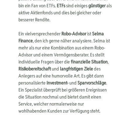
bin ein Fan von ETFs. 
ETFs
 sind einiges 
günstiger 
als 
aktive Aktienfonds und dies bei gleicher oder 
besserer Rendite. 
Ein vielversprechender 
Robo-Advisor
 ist 
Selma 
Finance
, den ich gerne näher analysiere. Selma ist 
mehr als nur eine Kombination aus einem Robo-
Advisor und einem Vermögensberater. Es stellt 
individuelle Fragen über die 
finanzielle Situation
, 
Risikobereitschaft
 und 
langfristigen Ziele
 des 
Anlegers auf eine humorvolle Art. Es gibt dann 
personalisierte 
Investment-
 und 
Sparvorschläge
. 
Ein Spezialist überprüft bei größeren Ereignissen 
die Situation nochmal und bietet damit einen 
Service, welcher normalerweise nur 
wohlhabenden Kunden zur Verfügung steht.