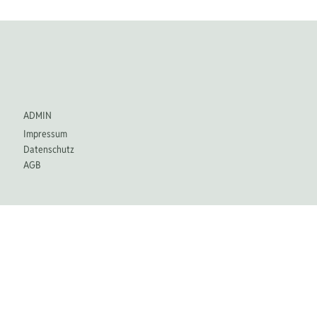
Entnahmeplanung für den Ruhestand in der
Schweiz: Warum Emotionen die grösste
Gefahr sind
ADMIN
Impressum
Datenschutz
AGB