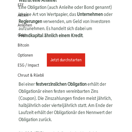
Was ist eine Anleihe?
ETF
Eine Obligation (auch Anleihe oder Bond genannt) 
ist eine Art von Wertpapier, das 
Unternehmen 
oder 
Aktien
Regierungen
 verwenden, um Geld von Investoren 
Anleihen
aufzunehmen. Es handelt sich dabei um 
Gold
Fremdkapital ähnlich einem Kredit
.
Bitcoin
Optionen
Jetzt durchstarten
ESG / Impact
Chruut & Rüebli
Bei einer 
festverzinslichen Obligation
 erhält der 
Obligationär einen festen vereinbarten Zins 
(Coupon). Die Zinszahlungen finden meist jährlich, 
halbjährlich oder vierteljährlich statt. Am Ende der 
Laufzeit erhält der Obligationär den Nennwert der 
Obligation zurück.