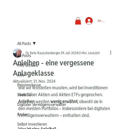
Anmelden
All Posts
Dr. Reto Rauschenberger
29. Juli 2024
3 Min. Lesezeit
All Posts
Anleihen - eine vergessene
FIRE Schweiz
Anlageklasse
AHV
Aktualisiert:
21. Nov. 2024
Pensionskasse
Wie wir feststellen mussten, wird bei Investitionen 
meist über Aktien und Aktien ETFs gesprochen. 
Säule 3a
Anleihen
 werden 
wenig erwähnt
, obwohl sie in 
Digitaler Vermögensverwalter
den meisten Portfolios – insbesondere bei digitalen 
Broker
Vermögensverwaltern – enthalten sind.
Selbst Investieren